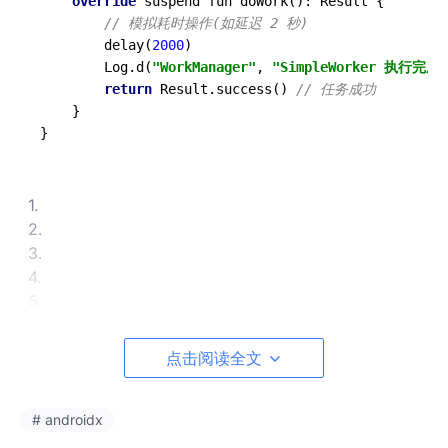
override
 suspend fun doWork(): Result {

// 模拟耗时操作(如延迟 2 秒)
        delay(
2000
)

        Log.d(
"WorkManager"
, 
"SimpleWorker 执行完成"
return
 Result.success() 
// 任务成功
    }

}
1.
2.
3.
4.
5.
6.
7.
点击阅读全文
8.
9.
10.
# androidx
11.