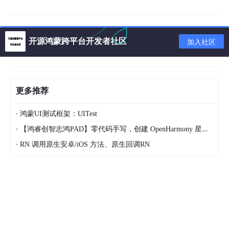
调度任务(在 Activity/Fragment 中)
：
kotlin
开源鸿蒙跨平台开发者社区
加入社区
登录后复制
// 构建任务(使用 KTX 链式配置)
更多推荐
val workRequest = OneTimeWorkRequestBuilder<SimpleW
.setInitialDelay
(
1
, TimeUnit.SECONDS) 
// 延迟 
·
鸿蒙UI测试框架：UITest
.build
()

·
【鸿睿创智志鸿PAD】零代码手写，创建 OpenHarmony 星星辐射动画
// 提交任务(KTX 扩展函数 `enqueue`)
·
RN 调用原生安卓/iOS 方法、原生回调RN
WorkManager
.getInstance
(this)
.enqueue
(workRequest)
1.
2.
3.
4.