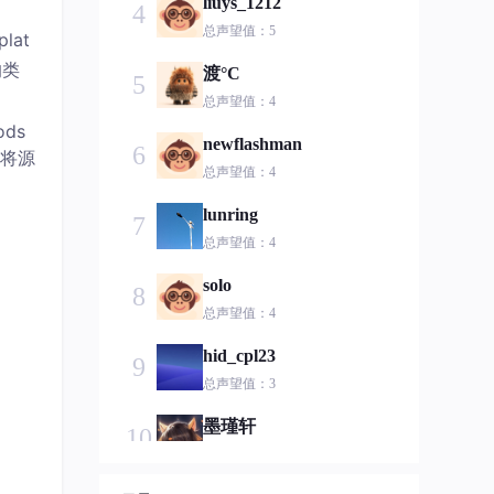
liuys_1212
4
总声望值：5
lat
的类
渡°C
5
总声望值：4
ds
newflashman
6
于将源
总声望值：4
lunring
7
总声望值：4
solo
8
总声望值：4
hid_cpl23
9
总声望值：3
墨瑾轩
10
总声望值：3