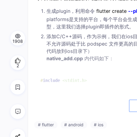
生成plugin，利用命令
flutter create
--p
platforms是支持的平台，每个平台会生成
型，这里我们选择plugin即插件的形式。
添加C/C++源码，作为示例，我们在ios目录下的
1908
不允许源码处于比 podspec 文件更高的
代码放到ios目录下）
native_add.cpp
内代码如下：
2
#
include
<stdint.h>
extern
"C"
 __attribute__((
visibility
(
"d
int32_t
native_add
(
int32_t
 x, 
int32_t
 y
return
 x + y;

# flutter
# android
# ios
一个实现 32 位的加法 C 函数