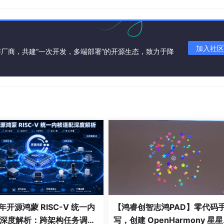
加入社区
厂商，共建“一次开发，多端部署”的开源生态，致力于降
。
Lists.txt 文件用来定义如何编译源文件，同时告诉 Gradle 如
# for example
ared library.
 to your source file(s).
 年开源鸿蒙 RISC-V 统一内
【鸿睿创智志鸿PAD】零代码
深度解析：跨架构任务调度
写，创建 OpenHarmony 星
ndroid/build.gradle 文件中。示例如下：