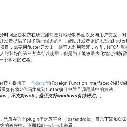
过大部分时间还是花费在研究如何更好地绘制界面以及与用户交互，
K给开发者提供了很多功能强大的库，帮助开发者更好地发掘flutte
需要用flutter开发出一款可以利用蓝牙，wifi，NFC与智
些别人封装好的第三方库可以使用，但是为了能够最大化地定制所
一个学习的过程。
ter官方提供了一个
dart:ffi
(Foreign Function Interface: 外部
看看如何将C代码集成到flutter项目中并且调用其中的方法。
acos，不支持web，是否支持windows有待研究。。
n，然后在这个plugin里对应平台（ios/android）目录下添加C源
终的程序中。下面我们一步一步来看：