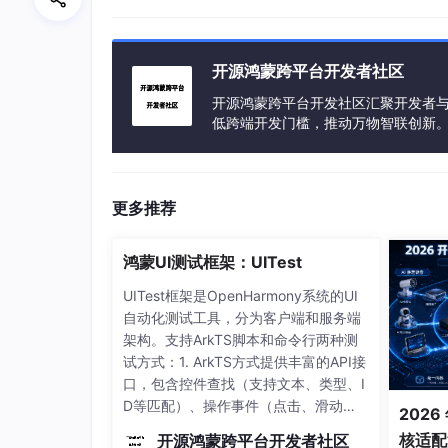
备注：
开源鸿蒙跨平台开发者社区
开源鸿蒙跨平台开发社区汇聚开发者与
这句话是官方文档里的，没有完全理解
低跨端开发门槛，推动万物智联创新
针对android平台的话，你需要创建一个 CMake
位它们。
更多推荐
cmake_minimum_required(VERSION 3.4.1)  
add_library( native_add

鸿蒙UI测试框架：UITest
# Sets the library as a sh
UITest框架是OpenHarmony系统的UI
             SHARED

自动化测试工具，分为客户端和服务端
架构。支持ArkTS脚本和命令行两种测
# Provides a relative path
试方式：1. ArkTS方式提供丰富的API接
口，包含控件查找（支持文本、类型、I
D等匹配）、操作事件（点击、滑动、
2026
文本输入等）、多模交互（键鼠/触摸
核适配
最后，添加一个 externalNativeBuild 到你的 a
开源鸿蒙跨平台开发者社区