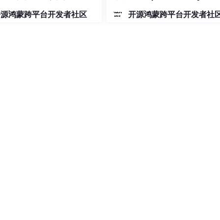
控制实现
射动画
开源鸿蒙跨平台开发者社区
开源鸿蒙跨平台开发者社
nfigurations.
ur CMake build script.
库.so文件
.dart文件中编写一些代码，将本地源代码转换成Dart代码
y 来处理本地代码。这一步在 iOS 和 Android 之间有所不同：