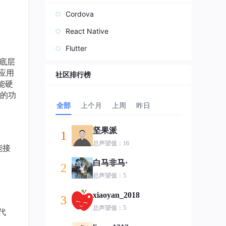
Cordova
React Native
Flutter
对底层
r应用
社区排行榜
能硬
需的功
全部
上个月
上周
昨日
坚果派
1
总声望值：16
功能接
白马非马·
2
总声望值：5
xiaoyan_2018
3
总声望值：5
代