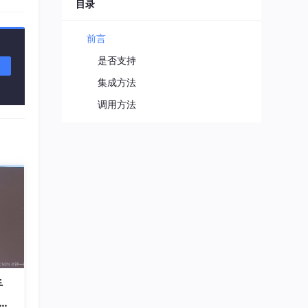
程序媛夏天
目录
11
总声望值：3
前言
企能WiseCRM365
12
是否支持
总声望值：3
集成方法
何去定
即将拥有人鱼线的fxl
13
调用方法
总声望值：3
m0_56765085
14
总声望值：3
2401_88512574
15
总声望值：2
2401_87095818
16
总声望值：2
2603_95818699
17
手
总声望值：2
星辐