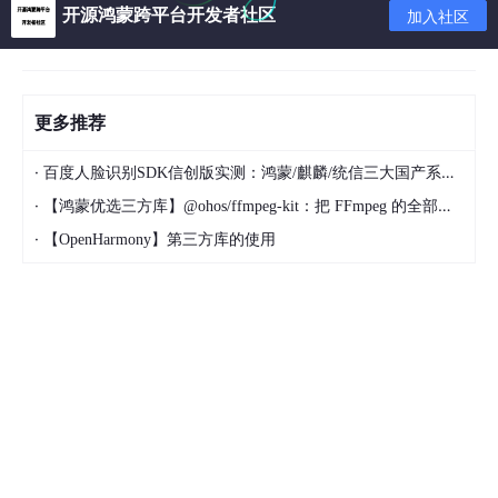
0），若该类被sealed修饰，则隐含该类是Open
开源鸿蒙跨平台开发者社区
加入社区
的；
声明一个带非默认构造方法或者属性的类
更多推荐
constructor
关键字用来开始一个主构造方法或者从
构造方法的声明；
·
百度人脸识别SDK信创版实测：鸿蒙/麒麟/统信三大国产系统适配全记录
·
【鸿蒙优选三方库】@ohos/ffmpeg-kit：把 FFmpeg 的全部能量带进 HarmonyOS
·
【OpenHarmony】第三方库的使用
主构造方法： 类头部的类名后声明的构造方法
init{} 引入一个初始化语句块;
如果一个类具有一个父类，主构造方法需要初始化父
类，如果继承的类没有声明任何的构造方法，必须显
式调用父类的构造方法，即时它没有任何的参数；接
口没有构造方法，不需要加上括号；
不被其他代码实例化：把构造方法标记为private