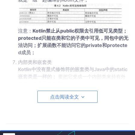
注意：
Kotlin禁止从public权限去引用低可见类型；
protected只能在类和它的子类中可见，同包中的无
法访问；扩展函数不能访问它的private和protecte
d成员；
内部类和嵌套类
Kotlin中没有显式修饰符的嵌套类与Java中的static
嵌套类是一样的；
要把它变成一个内部类来持有外
部类的引用需要使用
inner
修饰符；
点击阅读全文
引用外部类实例，使用this@OuterName
密封类
：定义受限的类继承结构 修饰符：
sealed
；作用：所有的直接之类必须嵌套在父类中（v1.