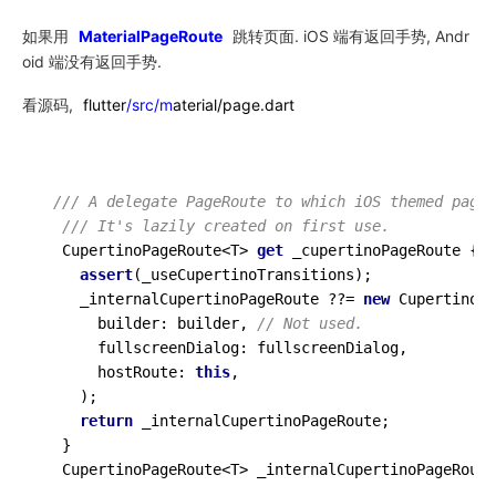
如果用
MaterialPageRoute
跳转页面. iOS 端有返回手势, Andr
oid 端没有返回手势.
看源码,
flutter
/src/m
aterial/page.dart
/// 
A delegate PageRoute to which iOS themed page 
/// 
It's lazily created on first use.
  CupertinoPageRoute<T> 
get
 _cupertinoPageRoute {

assert
(_useCupertinoTransitions);

    _internalCupertinoPageRoute ??= 
new
 CupertinoPa
      builder: builder, 
// Not used.
      fullscreenDialog: fullscreenDialog,

      hostRoute: 
this
,

    );

return
 _internalCupertinoPageRoute;

  }

  CupertinoPageRoute<T> _internalCupertinoPageRoute