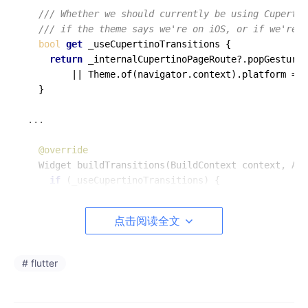
/// 
Whether we should currently be using Cupertin
/// 
if the theme says we're on iOS, or if we're i
bool
get
 _useCupertinoTransitions {

return
 _internalCupertinoPageRoute?.popGestureI
        || Theme.of(navigator.context).platform == 
  }

...

@override
  Widget buildTransitions(BuildContext context, Ani
if
 (_useCupertinoTransitions) {

return
 _cupertinoPageRoute.buildTransitions(c
    } 
else
 {

点击阅读全文
return
new
 _MountainViewPageTransition(

        routeAnimation: animation,

        child: child,

# flutter
        fade: 
true
,

      );

    }
