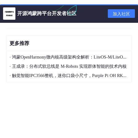
开源鸿蒙跨平台开发者社区
加入社区
关键函数
_useCupertinoTransitions
和
_cupertinoPageRoute
.
通过
_useCupertinoTransitions
判断当前设备是否是 iOS , 如果
是 iOS, 就调用
CupertinoPageRoute
类的对象函数.
更多推荐
通过
iOS 端有返回手势,
Android
端没有返回手势
现象,和源码
·
鸿蒙OpenHarmony微内核高级架构全解析：LiteOS-M/LiteOS-A/Linux内核三形态对比/微内核设计哲学/能力最小化原则
分析出 flutter 中的右滑返回的代码是通过
·
王成录：分布式软总线是 M-Robots 实现群体智能的技术内核
CupertinoPageRoute
的对象函数
buildTransitions
返回的
·
触觉智能IPC3566整机，迷你口袋小尺寸，Purple Pi OH RK3566鸿蒙开发板设计~配套规格书/参数配置/说明
Widget 实现的.
让我们来看一下源码,
flutter
/src/
cupertino/route.dart
@override
  Widget buildTransitions(BuildContext context, Ani
if
 (fullscreenDialog) {

return
new
 CupertinoFullscreenDialogTransitio
        animation: animation,

        child: child,
