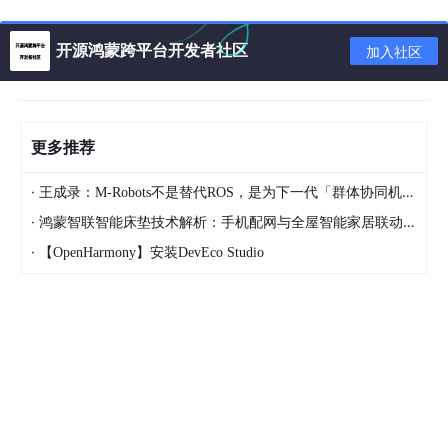
易用性
：只需几个简单的属性设置，即可快速集成到
开源鸿蒙跨平台开发者社区
加入社区
你的应用中。
灵活性
：可自定义点击、长按和滑动操作，为用户提
供更多交互可能。
更多推荐
性能优化
：通过使用硬件纹理渲染，提升在Android
设备上的性能表现。
·
王成录：M-Robots不是替代ROS，是为下一代「群体协同机器人」重构架构
完全可定制
：支持设置最小和最大缩放比例，以及启
·
鸿蒙智联智能床垫技术解析：手机配网与全屋智能家居联动实现方案
用或禁用特定的手势操作。
·
【OpenHarmony】安装DevEco Studio
这个组件提供了完整的文档和示例代码，使开发者能够轻松理解和
上手。并且，由于它的活跃社区和持续维护，你可以期待更多的改
进和新特性。
无论你是正在寻找一种新的方式来增强用户体验，还是寻找解决方
案来解决图片查看问题，React Native Image Pan Zoom 都是一
个值得尝试的选择。立即开始使用，让您的应用具备更丰富和引人
入胜的图片互动体验吧！
react-native-image-zoom
react native image pan and zoom
项