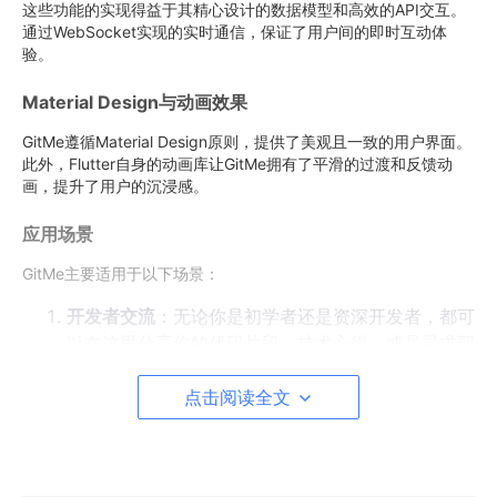
这些功能的实现得益于其精心设计的数据模型和高效的API交互。
通过WebSocket实现的实时通信，保证了用户间的即时互动体
验。
Material Design与动画效果
GitMe遵循Material Design原则，提供了美观且一致的用户界面。
此外，Flutter自身的动画库让GitMe拥有了平滑的过渡和反馈动
画，提升了用户的沉浸感。
应用场景
GitMe主要适用于以下场景：
开发者交流
：无论你是初学者还是资深开发者，都可
以在这里分享你的代码片段、技术心得，或是寻求帮
助。
点击阅读全文
学习资源
：你可以找到各种编程教程、项目实战和行
业资讯，丰富你的学习路径。
建立影响力
：通过发表高质量的内容，你可以积累粉
丝，提升自己在技术社区的影响力。