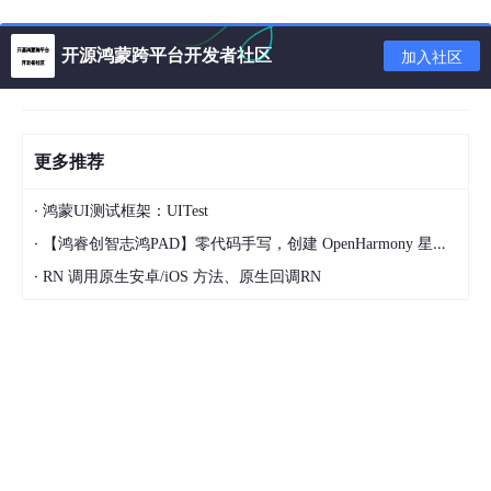
特点
开源鸿蒙跨平台开发者社区
加入社区
跨平台
：一次编写，多平台运行，覆盖Android和iO
S设备。
高性能
：Flutter的优化使得GitMe具有流畅的用户体
更多推荐
验。
·
鸿蒙UI测试框架：UITest
开源
：完全开放源代码，允许其他开发者参与改进或
·
参考学习。
【鸿睿创智志鸿PAD】零代码手写，创建 OpenHarmony 星星辐射动画
·
RN 调用原生安卓/iOS 方法、原生回调RN
社区驱动
：由Flutter China社区维护，不断更新和
优化，确保了项目的活跃度。
结语
GitMe不仅是日常交流的好工具，也是一个展现Flutter开发实力的
生动案例。如果你是一名开发者，无论是想寻找新的社交平台，还
是希望深入了解Flutter，GitMe都值得你尝试。现在就加入我们，
一起探索这个充满活力的技术世界吧！