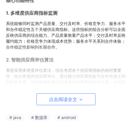
核心功能特性
1. 多维度供应商指标监测
系统能够同时监测产品质量、交付及时率、价格竞争力、服务水平
和合作稳定性五个关键供应商指标。这些指标的组合分析可以全面
反映供应商的综合能力。产品质量衡量产品水平；交付及时率反映
履约能力；价格竞争力体现成本优势；服务水平关系到合作体验；
合作稳定性影响到长期合作。
2. 智能供应商评估算法
系统采用多维度评估算法，综合考虑各个供应商指标的相对重要
性，给出客观的供应商评分。通过建立供应商指标与合作价值之间
的映射关系，系统能够快速识别优质供应商和风险供应商。这种算
法不仅考虑了单个指标的影响，还充分考虑了指标之间的相互关系
和供应商的发展潜力。
点击阅读全文
3. 分级供应商管理建议
系统根据当前的供应商状况，生成分级的管理建议。对于优质供应
# java
# 数据库
# android
商，系统建议深化合作和提升订单量；对于风险供应商，系统会提
出具体的改进方案，包括改进的方向、预期效果等。这种分级方式