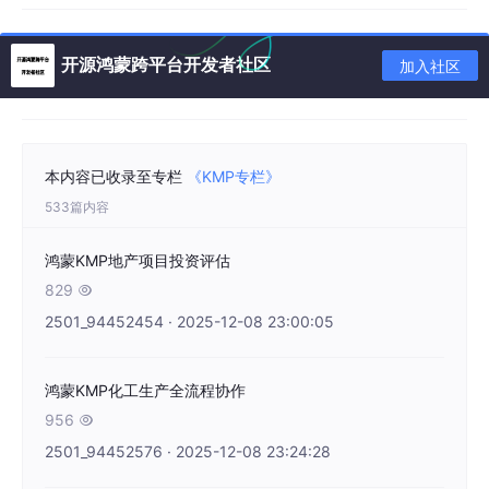
确保了管理建议的针对性和实用性。
4. 供应商价值评估支持
开源鸿蒙跨平台开发者社区
加入社区
系统能够计算供应商的价值指数，包括供应商等级、合作潜力、风
险评级等。通过这种量化的评估，企业可以清晰地了解供应商的价
值程度，为采购决策提供有力支撑。
本内容已收录至专栏
《KMP专栏》
技术架构
533篇内容
Kotlin后端实现
鸿蒙KMP地产项目投资评估
使用Kotlin语言编写核心的供应商分析算法和评估模型。Kotlin的简
829

洁语法和强大的类型系统使得复杂的算法实现既易于维护又能保证
运行时的安全性。通过@JsExport注解，将Kotlin函数导出为Java
2501_94452454 · 2025-12-08 23:00:05
Script，实现跨平台调用。
JavaScript中间层
鸿蒙KMP化工生产全流程协作
956

Kotlin编译生成的JavaScript代码作为中间层，提供了Web端的数
据处理能力。这一层负责接收来自各种数据源的输入，进行数据验
2501_94452576 · 2025-12-08 23:24:28
证和转换，然后调用核心的分析算法。