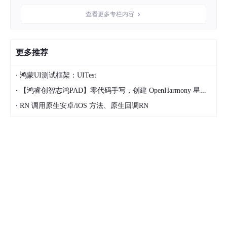
ArkTS前端展示
查看更多专栏内容
在OpenHarmony设备上，使用ArkTS编写用户界面。通过调用Ja
vaScript导出的函数，实现了与后端逻辑的无缝集成。用户可以通
过直观的界面输入供应商数据，实时查看分析结果和管理建议。
更多推荐
应用场景
·
鸿蒙UI测试框架：UITest
·
【鸿睿创智志鸿PAD】零代码手写，创建 OpenHarmony 星星辐射动画
本系统适用于各类企业的采购管理部门，特别是：
·
RN 调用原生安卓/iOS 方法、原生回调RN
制造企业的采购中心
电商企业的供应商管理部门
零售企业的采购团队
企业的供应链管理中心
Kotlin实现代码
供应商评估系统核心算法