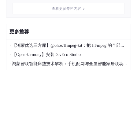
高精度计算
查看更多专栏内容
返回详细的参数影响分析
支持多种计算模型
更多推荐
功能4：舒适度评估（Comfort Assessment）
·
【鸿蒙优选三方库】@ohos/ffmpeg-kit：把 FFmpeg 的全部能量带进 HarmonyOS
根据体感温度评估人体舒适度等级。
·
【OpenHarmony】安装DevEco Studio
功能特点
：
·
鸿蒙智联智能床垫技术解析：手机配网与全屋智能家居联动实现方案
多级舒适度分类
返回详细的评估报告
提供活动建议
包含健康警告
功能5：混合气象分析（Hybrid Weather Analysis）
综合多种指数提供完整的气象分析报告。