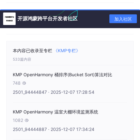
提供健康建议
功能2：风寒指数计算（Wind Chill Index Calculation）
开源鸿蒙跨平台开发者社区
加入社区
根据温度和风速计算风寒指数，用于评估低温和风对人体的影响。
功能特点
：
本内容已收录至专栏
《KMP专栏》
基于加拿大气象部门公式
533篇内容
支持多种风速单位
返回冻伤风险评估
KMP OpenHarmony 桶排序(Bucket Sort)算法对比
提供防护建议
748

2501_94444847 · 2025-12-07 17:28:54
功能3：综合体感温度（Apparent Temperature）
综合考虑多个气象因素计算综合体感温度。
KMP OpenHarmony 温室大棚环境监测系统
1082

功能特点
：
2501_94444887 · 2025-12-07 17:34:24
综合多个气象参数