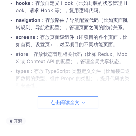
hooks
：存放自定义 Hook（比如封装的状态管理 H
ook、请求 Hook 等），复用逻辑代码。
navigation
：存放路由 / 导航配置代码（比如页面跳
转规则、导航栏配置），管理页面之间的跳转关系。
screens
：存放页面级组件（即项目的各个页面，比
如首页、设置页），对应项目的不同功能页面。
store
：存放状态管理相关代码（比如 Redux、Mob
X 或 Context API 的配置），管理全局共享状态。
types
：存放 TypeScript 类型定义文件（比如接口返
回数据的类型、组件 Props 的类型），提升代码的类
型安全性。
utils
：存放工具函数（比如时间格式化、数据处理、
点击阅读全文
本地存储等通用工具方法），复用工具类逻辑。
开源鸿蒙-React编译开发HarmonyOS_开源鸿蒙 csdn-CSDN博客
# 开源
https://blog.csdn.net/qq_74796274/article/details/15507
7369?spm=1001.2014.3001.5502