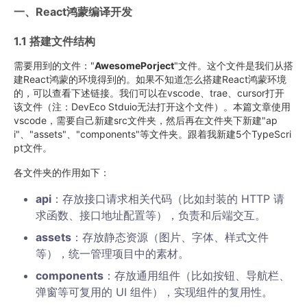
一、React鸿蒙编译开发
1.1 搭建文件结构
需要用到的文件："
AwesomePorject
"文件。这个文件是我们从搭
建React鸿蒙的环境得到的。如果不知道怎么搭建React鸿蒙环境
的，可以查看下述链接。我们可以在vscode、trae、cursor打开
该文件（注：DevEco Stduio无法打开这个文件）。本篇文章使用
vscode，需要自己新建src文件夹，然后再在文件夹下新建"ap
i"、"assets"、"components"等文件夹。跟着我新建5个TypeScri
pt文件。
各文件夹的作用如下：
api
：存放接口请求相关代码（比如封装的 HTTP 请
求函数、接口地址配置等），负责和后端交互。
assets
：存放静态资源（图片、字体、样式文件
等），统一管理项目中的素材。
components
：存放通用组件（比如按钮、导航栏、
弹窗等可复用的 UI 组件），实现组件的复用性。