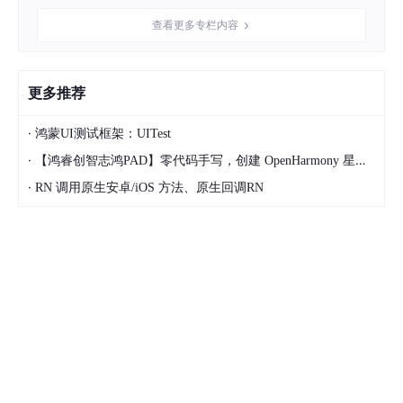
查看更多专栏内容
在components文件夹下，新建BottomTab.tsx文件
更多推荐
·
import React 
from
'react'
;

鸿蒙UI测试框架：UITest
import {View, Pressable, Text, StyleSheet} 
from
're
·
【鸿睿创智志鸿PAD】零代码手写，创建 OpenHarmony 星星辐射动画
·
RN 调用原生安卓/iOS 方法、原生回调RN
export 
interface
TabItem
{

  key: 
string
;

  title: 
string
;

}

export 
interface
BottomTabBarProps
{

  tabs: TabItem[];

  activeKey: 
string
;

  onTabPress: (key: 
string
) => 
void
;

}
